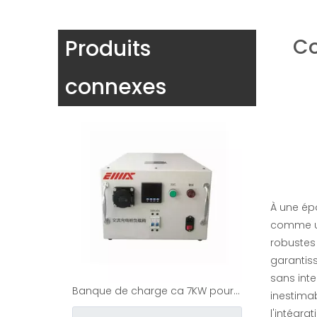
Co
Produits
connexes
Banque de charge ca 7KW pour les tests de pile de charge
À une épo
enquête
comme un 
robustes 
garantis
sans inte
inestimab
l'intégra