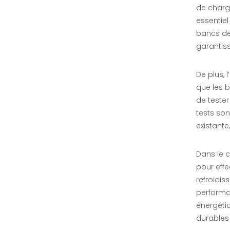
de charg
enquête
essentiel
bancs de 
garantiss
De plus, 
que les 
de teste
tests son
existante
Dans le 
Bancs de charge résistifs-réactifs 200KVA AC
pour effe
refroidis
enquête
performa
énergéti
durables