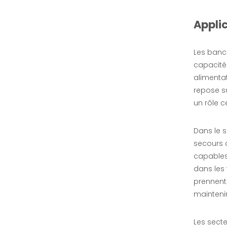
Appli
Banc de charge dans le générateur |EMAX
Les bancs
enquête
capacités
alimentat
repose su
un rôle c
Dans le s
secours 
capables 
dans les
prennent 
maintenir
Banque de charge résistive réglable triphasée à C.A. de 300KW 400KVA
Les secte