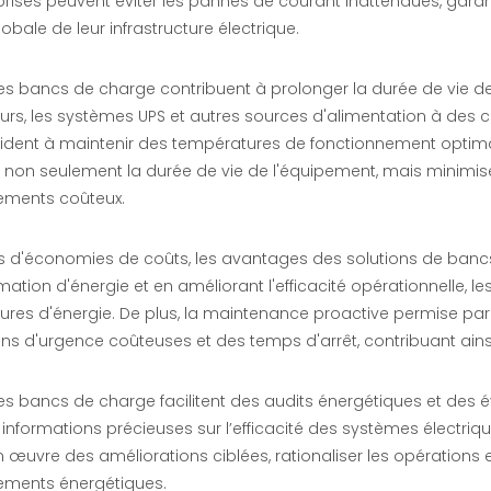
prises peuvent éviter les pannes de courant inattendues, garan
globale de leur infrastructure électrique.
 les bancs de charge contribuent à prolonger la durée de vie d
urs, les systèmes UPS et autres sources d'alimentation à des 
ident à maintenir des températures de fonctionnement optimal
 non seulement la durée de vie de l'équipement, mais minimis
ments coûteux.
s d'économies de coûts, les avantages des solutions de bancs 
ion d'énergie et en améliorant l'efficacité opérationnelle, l
tures d'énergie. De plus, la maintenance proactive permise pa
ons d'urgence coûteuses et des temps d'arrêt, contribuant ain
les bancs de charge facilitent des audits énergétiques et des 
 informations précieuses sur l’efficacité des systèmes électriq
 œuvre des améliorations ciblées, rationaliser les opérations 
sements énergétiques.