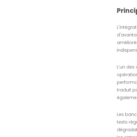
Princ
L'intégra
d'avanta
améliorée
indispen
L’un des 
opération
performa
Banque de charge résistive de test de durée de vie de relais de faible puissance DC50V
traduit 
égalemen
enquête
Les bancs
tests rég
dégradati