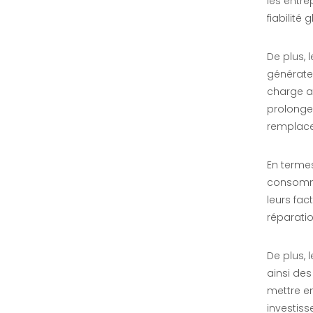
les entre
fiabilité 
De plus,
générate
charge a
prolonge
remplace
Banc d'essai de vieillissement intelligent de station de charge à C.A.
enquête
En terme
consommat
leurs fac
réparati
De plus, 
ainsi des
mettre en
investis