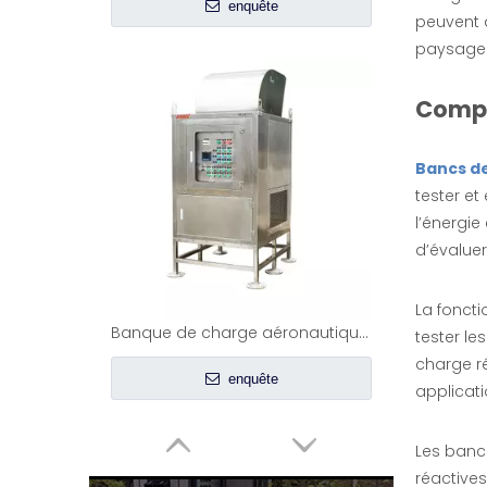
peuvent a
paysage 
Compre
Bancs d
Banque de charge aéronautique -EMAX
tester et
enquête
l’énergie
d’évaluer
La foncti
tester le
charge ré
applicati
Les bancs
réactive