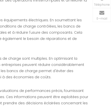
tir des opérations ininterrompues et améliorer la
Téléphone
E—mail
es équipements électriques. En soumettant les
conditions de charge contrôlées, les bancs de
es et à réduire l'usure des composants. Cela
e également le besoin de réparations et de
de charge sont multiples. En optimisant la
es entreprises peuvent réduire considérablement
r les bancs de charge permet d'éviter des
si à des économies de coûts.
évaluations de performances précis, fournissant
ues. Ces informations peuvent être exploitées pour
et prendre des décisions éclairées concernant les