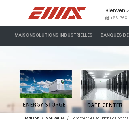
Bienvenu
+86-769

MAISON
SOLUTIONS INDUSTRIELLES
BANQUES DE
Banque de charge résistive CA 200 kW - Solutions de banque de charge
enquête
Maison
/
Nouvelles
/
Comment les solutions de bancs de