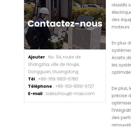
résistifs
électriqu
Meilleur banc de charge de test CA triphasé AC
des équi
Contactez-nous
moteurs e
enquête
En plus d
systèmes 
Ajouter
: No. 94, route de
écarts d
Shangzha, ville de Houjie,
les syst
Dongguan, Guangdong
optimales
Tél
: +86-769-8831-6780
Téléphone
: +86-159-8991-5727
De plus, 
E-mail
:
saleszhou@i-maix.com
précise 
optimiser
l'intégra
Banque de charge de test d'ensemble d'alternateur triphasé 400KW
des perf
renouvela
enquête