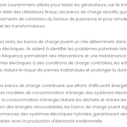
 sont couramment utilisés pour tester les générateurs, car ils
e réels des utilisateurs finaux. Les bancs de charge réactifs, qu
pements de correction du facteur de puissance et pour simuler
t les transformateurs.
es tests, les bancs de charge jouent un rôle déterminant dans 
électriques. Ils aident à identifier les problèmes potentiels tels
e fréquence, permettant des interventions et une maintenanc
èmes électriques à des conditions de charge contrôlées, les e
, réduire le risque de pannes inattendues et prolonger la dur
les bancs de charge contribuent aux efforts d’efficacité énergé
des modèles de consommation d’énergie des systèmes électri
 la consommation d’énergie, réduire les déchets et réduire les
tion des énergies renouvelables, les bancs de charge jouent éga
ormances des systèmes électriques hybrides, garantissant ain
bles avec la production d'électricité traditionnelle.