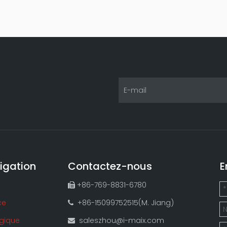
igation
Contactez-nous
E
+86-769-8831-6780

ce
+86-15099752515(M. Jiang)

gique
saleszhou@i-maix.com
