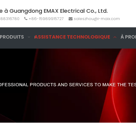
e à Guangdong EMAX Electrical Co., Ltd.
-88316780
+86-15989915727
saleszhou@i-maix.com


 PRODUITS
ASSISTANCE TECHNOLOGIQUE
À PRO