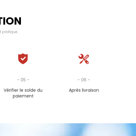
TION
t pratique.
- 05 -
- 06 -
Vérifier le solde du
Après livraison
paiement