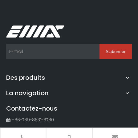
confortable et de haute qualité.
S’abonner
Des produits
La navigation
Contactez-nous
+86-769-8831-6780

+86-15099752515(M. Jiang)
