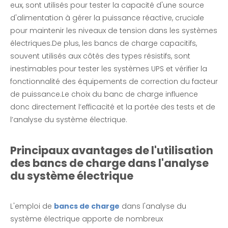
eux, sont utilisés pour tester la capacité d'une source
d'alimentation à gérer la puissance réactive, cruciale
pour maintenir les niveaux de tension dans les systèmes
électriques.De plus, les bancs de charge capacitifs,
souvent utilisés aux côtés des types résistifs, sont
inestimables pour tester les systèmes UPS et vérifier la
Générateur/Centre de date/Test de pile de charge Banc de charge AC/DC
Banque de charge de conteneur haute tension 10,5KV-3300KW-RLC
fonctionnalité des équipements de correction du facteur
enquête
enquête
de puissance.Le choix du banc de charge influence
donc directement l’efficacité et la portée des tests et de
l’analyse du système électrique.
Principaux avantages de l'utilisation
des bancs de charge dans l'analyse
du système électrique
L'emploi de
bancs de charge
dans l'analyse du
système électrique apporte de nombreux