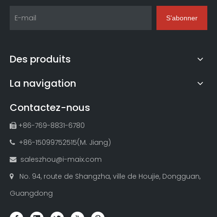
S’abonner
Des produits
La navigation
Contactez-nous
+86-769-8831-6780

+86-15099752515(M. Jiang)

saleszhou@i-maix.com

No. 94, route de Shangzha, ville de Houjie, Dongguan,

Guangdong