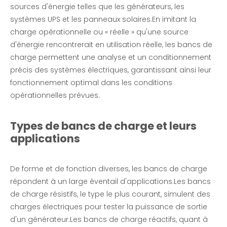
sources d'énergie telles que les générateurs, les
systèmes UPS et les panneaux solaires.En imitant la
charge opérationnelle ou « réelle » qu'une source
d'énergie rencontrerait en utilisation réelle, les bancs de
charge permettent une analyse et un conditionnement
précis des systèmes électriques, garantissant ainsi leur
fonctionnement optimal dans les conditions
opérationnelles prévues.
Bancs de charge résistifs et inductifs AC|EMAX
Charge factice résistante aux intempéries de 1 800 kW pour les tests de générateurs
Types de bancs de charge et leurs
applications
enquête
enquête
De forme et de fonction diverses, les bancs de charge
répondent à un large éventail d'applications.Les bancs
de charge résistifs, le type le plus courant, simulent des
charges électriques pour tester la puissance de sortie
d'un générateur.Les bancs de charge réactifs, quant à