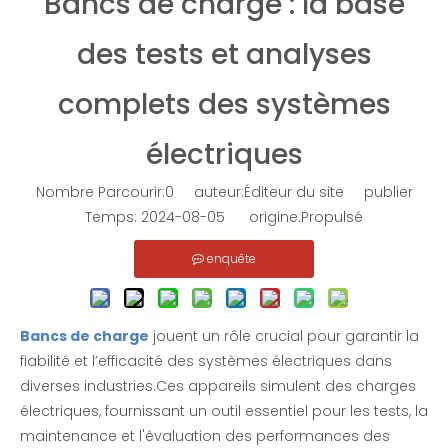
Bancs de charge : la base
Banque de charge monophasée à tension alternative
Banque de charge résistive à vendre
des tests et analyses
enquête
enquête
complets des systèmes
électriques
Nombre Parcourir:
0
auteur:Éditeur du site publier
Temps: 2024-08-05 origine:
Propulsé
enquête
Bancs de charge
jouent un rôle crucial pour garantir la
Test de groupe électrogène - Banque de charge résistive
Banc de charge EMAX-RLC pour des tests rigoureux
fiabilité et l’efficacité des systèmes électriques dans
diverses industries.Ces appareils simulent des charges
enquête
enquête
électriques, fournissant un outil essentiel pour les tests, la
maintenance et l'évaluation des performances des