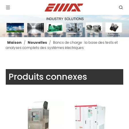
Maison
/
Nouvelles
/
Bancs de charge : la base des tests et
analyses complets des systèmes électriques
Banque de charge CC à large tension
Banque de charge AC pour charger Pile-emax
Produits connexes
enquête
enquête