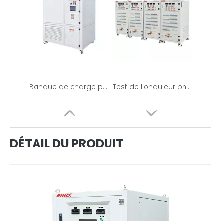
Banque de charge portative de résistance d'essai d'alimentation d'énergie de stockage d'énergie 90KVA
Test de l'onduleur photovoltaïque avec banc de charge non linéaire RCD
DÉTAIL DU PRODUIT