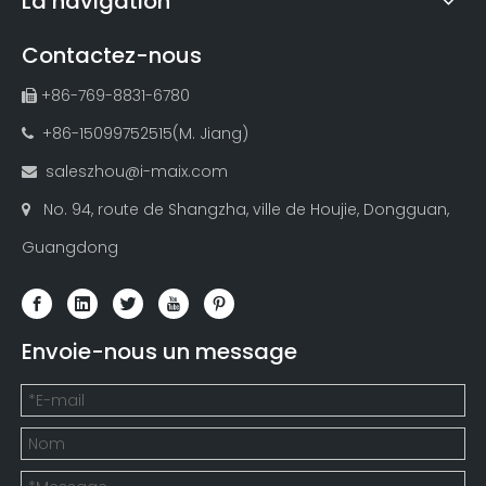
La navigation
Contactez-nous
+86-769-8831-6780

+86-15099752515(M. Jiang)

saleszhou@i-maix.com

No. 94, route de Shangzha, ville de Houjie, Dongguan,

Guangdong
Envoie-nous un message