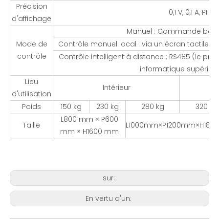
Précision
0,1 V, 0,1 A, PF (0
d'affichage
Manuel : Commande bouto
Mode de
Contrôle manuel local : via un écran tactile
contrôle
Contrôle intelligent à distance : RS485 (le pro
informatique supérieur 
Lieu
Intérieur
d'utilisation
Poids
150 kg
230 kg
280 kg
320 kg
L800 mm × P600
Taille
L1000mm×P1200mm×H18
mm × H1600 mm
sur:
En vertu d'un: