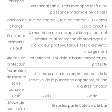
charges
Personnalisable : trois monophasés/un mon
·
puissance maximale ne dépasse p
Fonction de
Test de charge R, test de charge RCD, commuta
charge
court-circuit en 
Alimentation de stockage d'énergie portable, 
Principaux
extérieure, alimentation de stockage d'éne
éléments
d'onduleur photovoltaïque, test d'alimentatio
de test
charge non liné
Alarme de
Protection du sol, défaut haute température, ar
protection
protection.
Paramètre
Affichage de la tension, du courant, de la 
de mesure
réactive, de la puissance apparente, du facte
et de
d'autres fonctions 
contrôle
Bruit
≤72dB
≤75dB
Mode de
Enroulez par le côté vers le bas et
sortie d'air