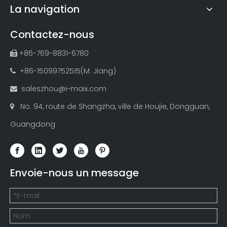
La navigation
Contactez-nous
+86-769-8831-6780

+86-15099752515(M. Jiang)

saleszhou@i-maix.com

No. 94, route de Shangzha, ville de Houjie, Dongguan,

Guangdong
Envoie-nous un message