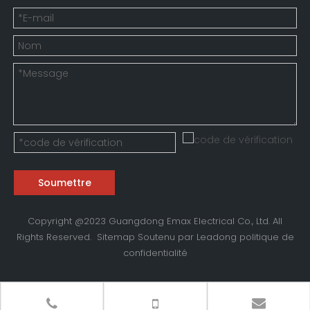
Soumettre
Copyright @2023 Guangdong Emax Electrical Co., Ltd. All
Rights Reserved.
Sitemap
Soutenu par
Leadong
politique de
confidentialité