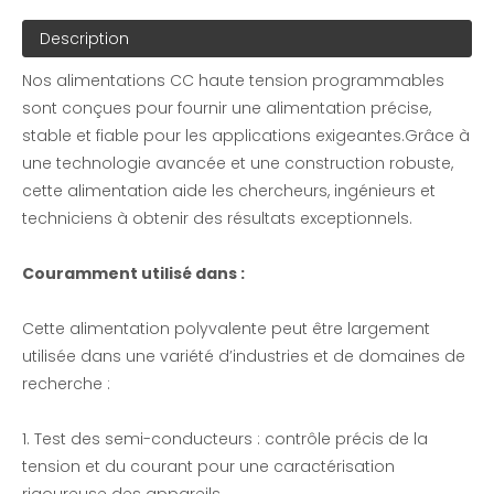
Alimentations programmables haute tension | EMAX
Alimentations programmables haute tension | EMAX
Description
Nos alimentations CC haute tension programmables
sont conçues pour fournir une alimentation précise,
stable et fiable pour les applications exigeantes.Grâce à
une technologie avancée et une construction robuste,
cette alimentation aide les chercheurs, ingénieurs et
techniciens à obtenir des résultats exceptionnels.
Couramment utilisé dans :
Banque de charge non linéaire triphasée 100KW-RCD
Banque de charge non linéaire triphasée 100KW-RCD
Cette alimentation polyvalente peut être largement
utilisée dans une variété d’industries et de domaines de
recherche :
1. Test des semi-conducteurs : contrôle précis de la
tension et du courant pour une caractérisation