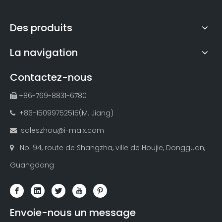
Des produits
La navigation
Contactez-nous
+86-769-8831-6780

+86-15099752515(M. Jiang)

saleszhou@i-maix.com

No. 94, route de Shangzha, ville de Houjie, Dongguan,

Guangdong
Envoie-nous un message