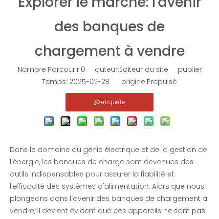
Explorer le marché: l'avenir
Banque de charge de refroidissement liquide à plaque froide
Banque de charge de conteneur haute tension 10,5KV-3300KW-RLC
des banques de
enquête
enquête
chargement à vendre
Nombre Parcourir:
0
auteur:Éditeur du site publier
Temps: 2025-02-28 origine:
Propulsé
enquête
Dans le domaine du génie électrique et de la gestion de
l'énergie,
les banques de charge
sont devenues des
Banque de charge de résistance 150KW-380V
Charge factice résistante aux intempéries de 1 800 kW pour les tests de générateurs
outils indispensables pour assurer la fiabilité et
l'efficacité des systèmes d'alimentation. Alors que nous
enquête
enquête
plongeons dans l'avenir des banques de chargement à
vendre, il devient évident que ces appareils ne sont pas