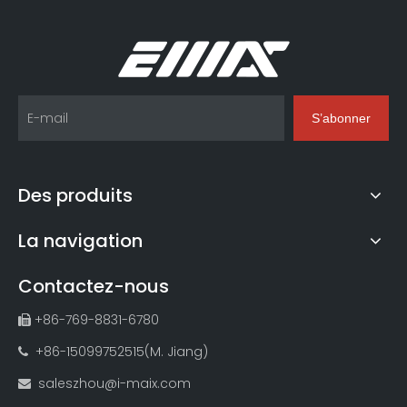
S’abonner
Des produits
La navigation
Contactez-nous
+86-769-8831-6780

+86-15099752515(M. Jiang)

saleszhou@i-maix.com
