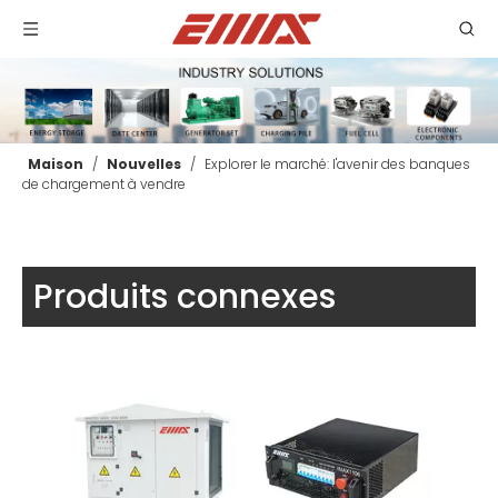
Maison
/
Nouvelles
/
Explorer le marché: l'avenir des banques
de chargement à vendre
Banque de charge non linéaire réglable indépendante triphasée RCD
Banque de charge de test de pile de charge intégrée ACDC 300KW
Produits connexes
enquête
enquête