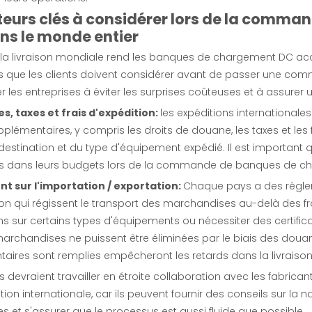
cteurs clés à considérer lors de la com
ns le monde entier
la livraison mondiale rend les banques de chargement DC access
ls que les clients doivent considérer avant de passer une co
r les entreprises à éviter les surprises coûteuses et à assure
, taxes et frais d'expédition:
les expéditions international
plémentaires, y compris les droits de douane, les taxes et les 
destination et du type d'équipement expédié. Il est important
 dans leurs budgets lors de la commande de banques de c
t sur l'importation / exportation:
Chaque pays a des réglem
on qui régissent le transport des marchandises au-delà des fr
ions sur certains types d'équipements ou nécessiter des certi
archandises ne puissent être éliminées par le biais des douan
aires sont remplies empêcheront les retards dans la livraison 
ts devraient travailler en étroite collaboration avec les fabric
tion internationale, car ils peuvent fournir des conseils sur la 
 et s'assurer que le processus est aussi fluide que possible.