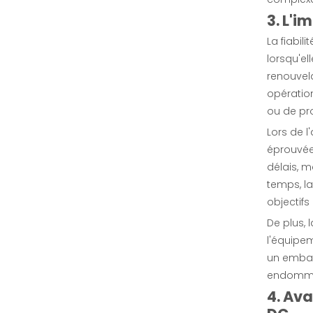
3. L'i
La fiabil
lorsqu'el
Banque de charge CC haute tension
renouvela
opération
enquête
ou de pr
Lors de l
éprouvée 
délais, m
temps, la
objectifs
De plus, 
l'équipe
un embal
endommag
4. Av
Banque de charge 48 V 200 A CC.