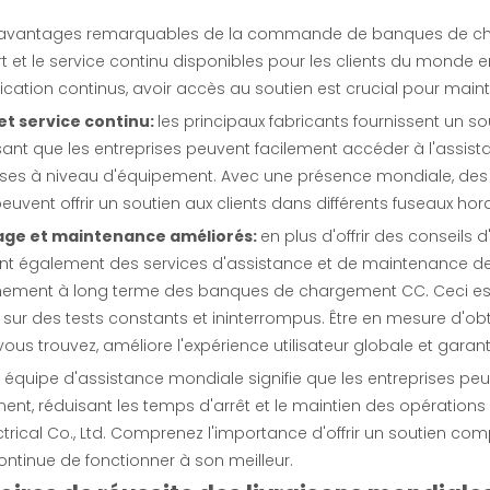
 avantages remarquables de la commande de banques de cha
t et le service continu disponibles pour les clients du monde ent
fication continus, avoir accès au soutien est crucial pour mainten
et service continu:
les principaux fabricants fournissent un 
sant que les entreprises peuvent facilement accéder à l'assi
ises à niveau d'équipement. Avec une présence mondiale, de
 peuvent offrir un soutien aux clients dans différents fuseaux hora
ge et maintenance améliorés:
en plus d'offrir des conseils d
ent également des services d'assistance et de maintenance de
nement à long terme des banques de chargement CC. Ceci est p
 sur des tests constants et ininterrompus. Être en mesure d'o
ous trouvez, améliore l'expérience utilisateur globale et garanti
e équipe d'assistance mondiale signifie que les entreprises p
ment, réduisant les temps d'arrêt et le maintien des opérat
trical Co., Ltd. Comprenez l'importance d'offrir un soutien com
ontinue de fonctionner à son meilleur.