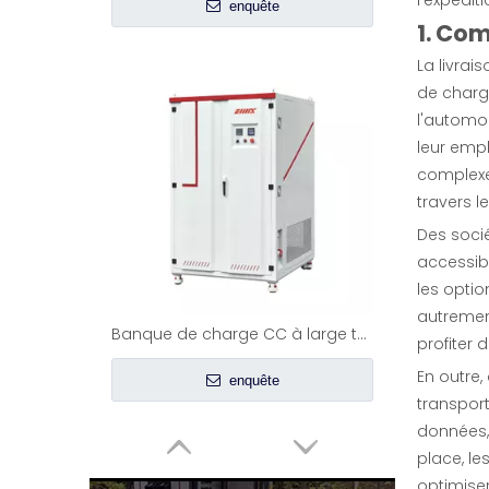
enquête
1. Co
La livra
de charg
l'automob
leur empl
complexe
travers 
Des soci
accessibl
les optio
autrement
Banque de charge CC à large tension
profiter 
En outre,
enquête
transport
données, 
place, le
optimiser