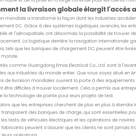
mment la livraison globale élargit l'acc
ison mondiale a transformé la façon dont les industries accè
ement DC. Grâce à des systèmes logistiques avancés, les entre
ile et l'aérospatiale, ont désormais la possibilité de trouver de
acement. La logistique derrière la navigation internationale 
s, tels que les banques de chargement DC, peuvent être livrés
le monde.
étés comme Guangdong Emax Electrical Co., Ltd. sont à l'av
es aux industries du monde entier. Que vous soyez situé en Am
ns de livraison mondiales ouvrent la porte à des équipements d
 être difficiles à trouver localement. Cela a permis aux entre
de la technologie de pointe pour leurs projets de test.
 alors que les entreprises cherchent de plus en plus à étendre le
 transparent des banques de charge, qui sont essentielles pour
les tests de véhicules électriques et les opérations de navires
s fabricants peuvent s'assurer que les clients ne sont jamais tr
 leurs opérations.