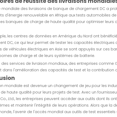
stoires de réussite des livraisons mondia
e mondiale des livraisons de banque de chargement DC a prof
ts d'énergie renouvelable en Afrique aux tests automobiles de
 ces banques de charge de haute qualité pour optimiser leurs o
ple, les centres de données en Amérique du Nord ont bénéfici
nt DC, ce qui leur permet de tester les capacités électrique
ts de véhicules électriques en Asie se sont appuyés sur ces 
bornes de charge et de leurs systèmes de batterie.
t des services de livraison mondiaux, des entreprises comme G
 dans l'amélioration des capacités de test et la contribution a
usion
ison mondiale est devenue un changement de jeu pour les indu
et de haute qualité pour leurs projets de test. Avec un four
l Co., Ltd., les entreprises peuvent accéder aux outils dont ils
èmes et maintenir l'intégrité de leurs opérations. Alors que l
onde, l'avenir de l'accès mondial aux outils de test essentiels 