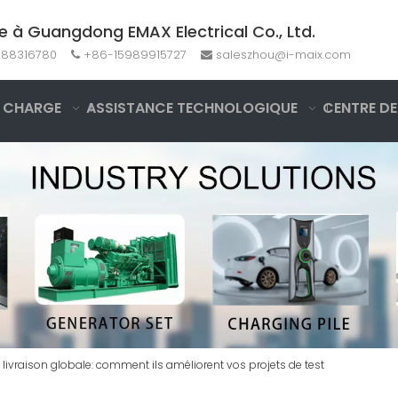
e à Guangdong EMAX Electrical Co., Ltd.
-88316780
+86-15989915727
saleszhou@i-maix.com


 CHARGE
ASSISTANCE TECHNOLOGIQUE
CENTRE DE
vraison globale: comment ils améliorent vos projets de test