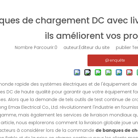
ques de chargement DC avec li
ils améliorent vos pro
Nombre Parcourir:
0
auteur:Éditeur du site publier Te
enquête
onde rapide des systèmes électriques et de l'équipement de te
es DC de haute qualité pour garantir que votre équipement f
es. Alors que la demande de tels outils de test continue de cr
 Emax Electrical Co., Ltd. révolutionnent l'industrie en four
gamme, mais également les services de livraison mondiaux qui
article, nous explorerons comment la livraison globale joue un
s facteurs à considérer lors de la commande
de banques de c
ion fiable et de la prise en charge continue pour les clients mo