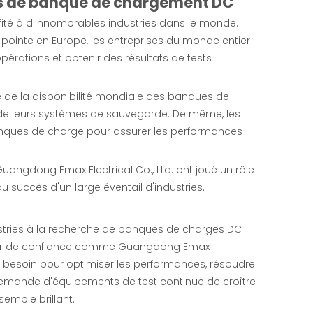
les de banque de chargement DC
ité à d'innombrables industries dans le monde.
 pointe en Europe, les entreprises du monde entier
pérations et obtenir des résultats de tests
é de la disponibilité mondiale des banques de
s de leurs systèmes de sauvegarde. De même, les
banques de charge pour assurer les performances
uangdong Emax Electrical Co., Ltd. ont joué un rôle
u succès d'un large éventail d'industries.
stries à la recherche de banques de charges DC
nisseur de confiance comme Guangdong Emax
 ont besoin pour optimiser les performances, résoudre
a demande d'équipements de test continue de croître
semble brillant.