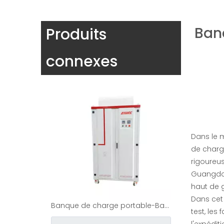
Ban
Produits
Générateur/Centre de date/Test de pile de charge Banc de charge AC/DC
connexes
enquête
Dans le m
de charg
rigoureus
Guangdong
haut de 
Dans cet 
Banque de charge portable-Banc de charge DC
test, le
l'expédit