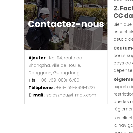
2. Fa
CC da
Contactez-nous
Bien que 
essentie
peut aide
Coutumes
coûts sup
Ajouter
: No. 94, route de
Banque de charge DC – test de banque de charge
pays de 
Shangzha, ville de Houjie,
dépenses
Dongguan, Guangdong
enquête
Règlemen
Tél
: +86-769-8831-6780
exportati
Téléphone
: +86-159-8991-5727
restrict
E-mail
:
saleszhou@i-maix.com
que les m
réglement
Les clien
la naviga
complexes