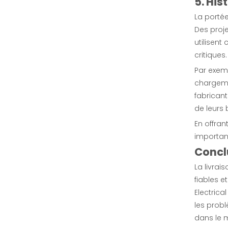
5. Hi
La porté
Des proje
utilisent
critiques.
Par exem
chargeme
fabrican
de leurs 
Banque de charge CC 1 000 kW pour les tests de batteries et d'énergie solaire
En offran
important
enquête
Concl
La livra
fiables 
Electrica
les probl
dans le m