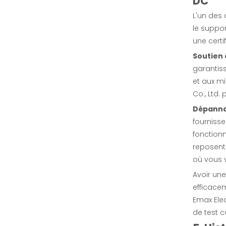
DC
L'un des
enquête
le suppor
une certi
Soutien 
garantis
et aux m
Co., Ltd.
Dépanna
fourniss
fonction
reposent
où vous v
Banque de charge AC/DC 30KW pour test UPS et station de charge
Avoir un
efficace
enquête
Emax Elec
de test c