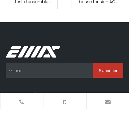
test d'ensemble
basse tension AC
d'alternateur triphasé
500KW
400KW
S’abonner
Des produits
La navigation
Contactez-nous