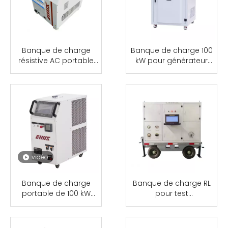
Banque de charge
Banque de charge 100
résistive AC portable
kW pour générateur
de 30 kW | Fabricants
diesel testant la double
de banques de charge
tension alternative
vidéo
Banque de charge
Banque de charge RL
portable de 100 kW
pour test
pour les tests du
d'alimentation
système électrique
électrique d'aviation
200KVA