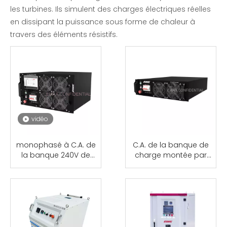
les turbines. Ils simulent des charges électriques réelles
en dissipant la puissance sous forme de chaleur à
travers des éléments résistifs.
vidéo
monophasé à C.A. de
C.A. de la banque de
la banque 240V de
charge montée par
charge monté par
support 5kW/7.5kW
support 10kW/20kW
415V/240V avec à
pour l'essai d'UPS
télécommande pour la
mise en service d'UPS