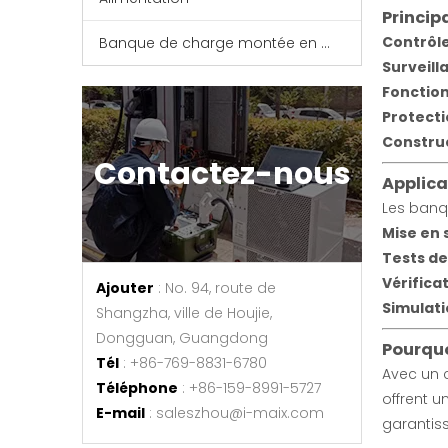
Princip
Contrôle
Banque de charge montée en rack
Surveil
Fonction
Protecti
Construc
Contactez-nous
Applica
Les banq
Mise en 
Tests de
Vérifica
Ajouter
: No. 94, route de
Simulati
Shangzha, ville de Houjie,
Dongguan, Guangdong
Pourquo
Tél
: +86-769-8831-6780
Avec un c
Téléphone
: +86-159-8991-5727
offrent u
E-mail
:
saleszhou@i-maix.com
garantiss