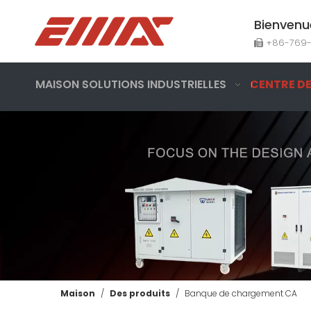
Bienvenu
+86-769

MAISON
SOLUTIONS INDUSTRIELLES
CENTRE D
Maison
/
Des produits
/
Banque de chargement CA