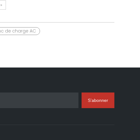
d'énergie 90KVA
»
nc de charge AC
S’abonner