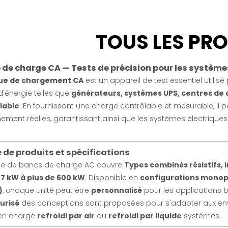
TOUS LES PR
de charge CA — Tests de précision pour les système
ue de chargement CA
est un appareil de test essentiel utilisé 
d'énergie telles que
générateurs, systèmes UPS, centres de d
lable
. En fournissant une charge contrôlable et mesurable, il
ement réelles, garantissant ainsi que les systèmes électriques
e produits et spécifications
rie de bancs de charge AC couvre
Types combinés résistifs, i
e
7 kW à plus de 600 kW
. Disponible en
configurations monopha
)
, chaque unité peut être
personnalisé
pour les applications b
urisé
des conceptions sont proposées pour s'adapter aux envir
en charge
refroidi par air
ou
refroidi par liquide
systèmes.