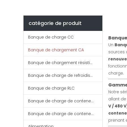
catégorie de produit
Banque de charge CC
Banque 
Un
Banq
Banque de chargement CA
sources 
renouve
Banque de chargement résistive
fonctionn
charge.
Banque de charge de refroidissement liquide
Gamme d
Banque de charge RLC
Notre sé
allant d
Banque de charge de conteneur basse tension
V / 480 V
contene
Banque de charge de conteneur moyenne tension
prenant 
Alimentation