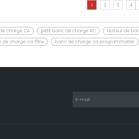
1
2
3
4
de charge CA
petit banc de charge AC
testeur de ba
 de charge ca 10kw
banc de charge ca programmable