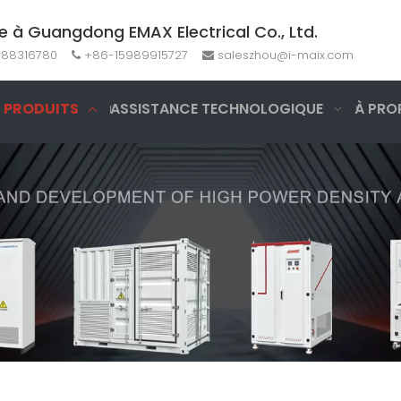
e à Guangdong EMAX Electrical Co., Ltd.
-88316780
+86-15989915727
saleszhou@i-maix.com


E PRODUITS
ASSISTANCE TECHNOLOGIQUE
À PRO