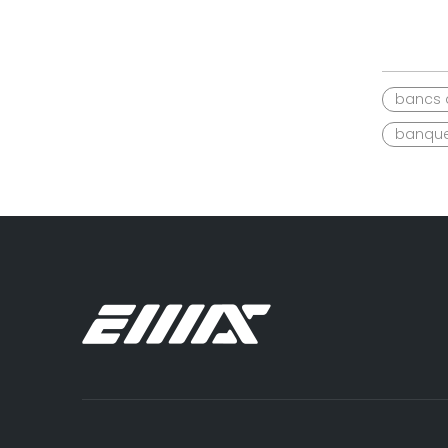
bancs 
banque